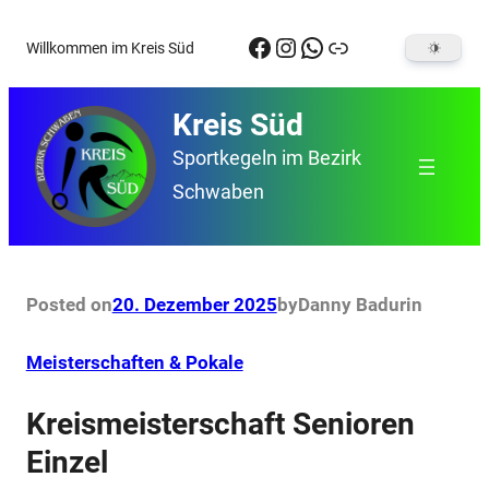
Zum
Facebook
Instagram
WhatsApp
Link
Willkommen im Kreis Süd
Inhalt
springen
Kreis Süd
Sportkegeln im Bezirk
Schwaben
Posted on
20. Dezember 2025
by
Danny Badur
in
Meisterschaften & Pokale
Kreismeisterschaft Senioren
Einzel