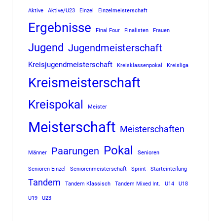
Aktive
Aktive/U23
Einzel
Einzelmeisterschaft
Ergebnisse
Final Four
Finalisten
Frauen
Jugend
Jugendmeisterschaft
Kreisjugendmeisterschaft
Kreisklassenpokal
Kreisliga
Kreismeisterschaft
Kreispokal
Meister
Meisterschaft
Meisterschaften
Pokal
Paarungen
Männer
Senioren
Senioren Einzel
Seniorenmeisterschaft
Sprint
Starteinteilung
Tandem
Tandem Klassisch
Tandem Mixed Int.
U14
U18
U19
U23