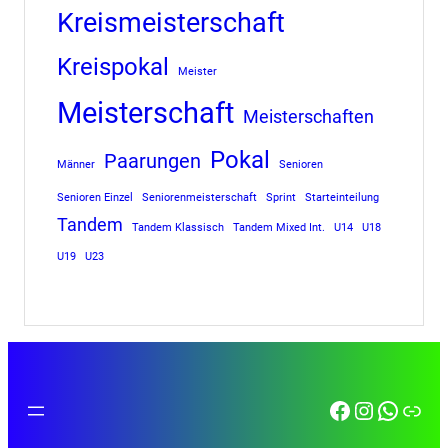
Kreismeisterschaft
Kreispokal
Meister
Meisterschaft
Meisterschaften
Pokal
Paarungen
Männer
Senioren
Senioren Einzel
Seniorenmeisterschaft
Sprint
Starteinteilung
Tandem
Tandem Klassisch
Tandem Mixed Int.
U14
U18
U19
U23
Facebook
Instagra
Whats
Link