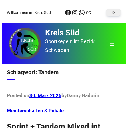
Zum
Facebook
Instagram
WhatsApp
Link
Willkommen im Kreis Süd
Inhalt
springen
Kreis Süd
Sportkegeln im Bezirk
Schwaben
Schlagwort:
Tandem
Posted on
30. März 2026
by
Danny Badur
in
Meisterschaften & Pokale
Sprint + Tandem Mixed int.