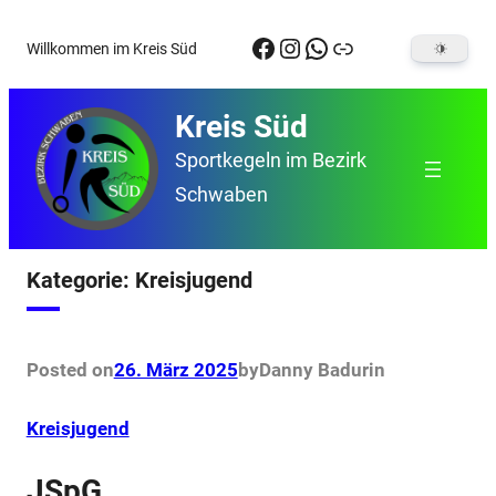
Zum
Facebook
Instagram
WhatsApp
Link
Willkommen im Kreis Süd
Inhalt
springen
Kreis Süd
Sportkegeln im Bezirk
Schwaben
Kategorie:
Kreisjugend
Posted on
26. März 2025
by
Danny Badur
in
Kreisjugend
JSpG