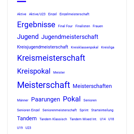
Aktive
Aktive/U23
Einzel
Einzelmeisterschaft
Ergebnisse
Final Four
Finalisten
Frauen
Jugend
Jugendmeisterschaft
Kreisjugendmeisterschaft
Kreisklassenpokal
Kreisliga
Kreismeisterschaft
Kreispokal
Meister
Meisterschaft
Meisterschaften
Pokal
Paarungen
Männer
Senioren
Senioren Einzel
Seniorenmeisterschaft
Sprint
Starteinteilung
Tandem
Tandem Klassisch
Tandem Mixed Int.
U14
U18
U19
U23