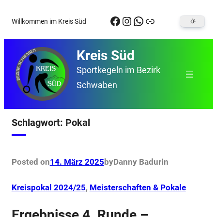
Zum
Facebook
Instagram
WhatsApp
Link
Willkommen im Kreis Süd
Inhalt
springen
Kreis Süd
Sportkegeln im Bezirk
Schwaben
Schlagwort:
Pokal
Posted on
14. März 2025
by
Danny Badur
in
Kreispokal 2024/25
, 
Meisterschaften & Pokale
Ergebnisse 4. Runde –