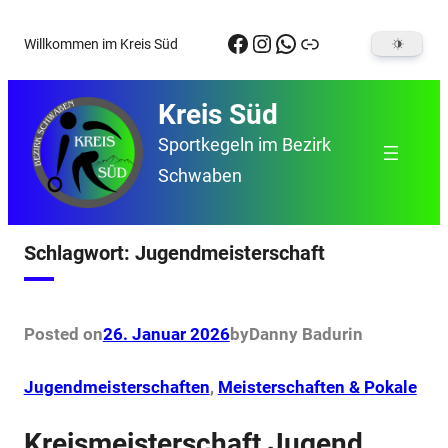
Zum
Facebook
Instagram
WhatsApp
Link
Willkommen im Kreis Süd
Inhalt
springen
Kreis Süd
Sportkegeln im Bezirk
Schwaben
Schlagwort:
Jugendmeisterschaft
Posted on
26. Januar 2026
by
Danny Badur
in
Jugendmeisterschaften
, 
Meisterschaften & Pokale
Kreismeisterschaft Jugend