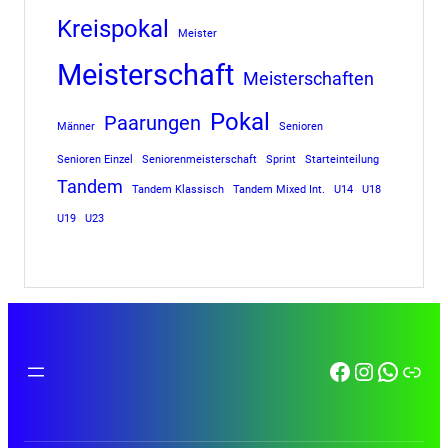
Kreispokal
Meister
Meisterschaft
Meisterschaften
Pokal
Paarungen
Männer
Senioren
Senioren Einzel
Seniorenmeisterschaft
Sprint
Starteinteilung
Tandem
Tandem Klassisch
Tandem Mixed Int.
U14
U18
U19
U23
Facebook
Instagra
Whats
Link