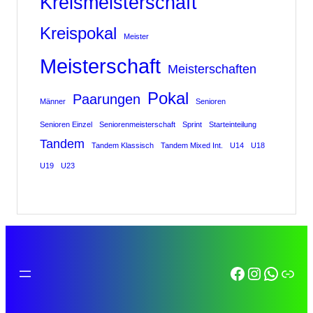
Kreismeisterschaft
Kreispokal
Meister
Meisterschaft
Meisterschaften
Pokal
Paarungen
Männer
Senioren
Senioren Einzel
Seniorenmeisterschaft
Sprint
Starteinteilung
Tandem
Tandem Klassisch
Tandem Mixed Int.
U14
U18
U19
U23
Facebook
Instagra
Whats
Link