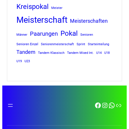
Kreispokal
Meister
Meisterschaft
Meisterschaften
Pokal
Paarungen
Männer
Senioren
Senioren Einzel
Seniorenmeisterschaft
Sprint
Starteinteilung
Tandem
Tandem Klassisch
Tandem Mixed Int.
U14
U18
U19
U23
Facebook
Instagra
Whats
Link