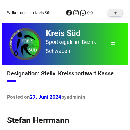
Zum
Facebook
Instagram
WhatsApp
Link
Willkommen im Kreis Süd
Inhalt
springen
Kreis Süd
Sportkegeln im Bezirk
Schwaben
Designation:
Stellv. Kreissportwart Kasse
Posted on
27. Juni 2024
by
admin
in
Stefan Herrmann